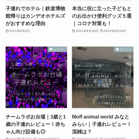
子連れでホテル｜鉄道博物
本当に役に立った子どもと
館帰りはカンデオホテルズ
のお出かけ便利グッズ５選
がおすすめな理由
｜コロナ対策も！
2021年9月2日
2021年8月24日
2021年8月24日
おでかけ
おでかけ
チームラボお台場｜3歳と1
Moff animal world みなと
歳の子連れレビュー！赤ち
みらい｜子連れレビュー！
ゃん向け設備も◎
混雑は？