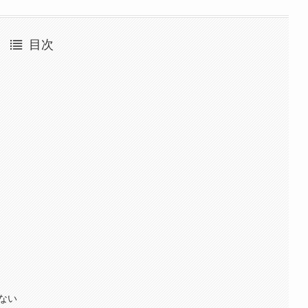
目次
ない